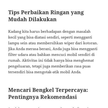
Tips Perbaikan Ringan yang
Mudah Dilakukan
Kadang kita harus berhadapan dengan masalah
kecil yang bisa diatasi sendiri, seperti mengganti
lampu sein atau membersihkan wiper dari kotoran.
Jika Anda merasa berani, Anda juga bisa mengganti
filter udara atau bahkan mencuci mobil sendiri di
rumah. Aktivitas ini tidak hanya bisa menghemat
pengeluaran, tetapi juga memberikan rasa puas
tersendiri bisa mengotak-atik mobil Anda.
Mencari Bengkel Terpercaya:
Pentingnya Rekomendasi