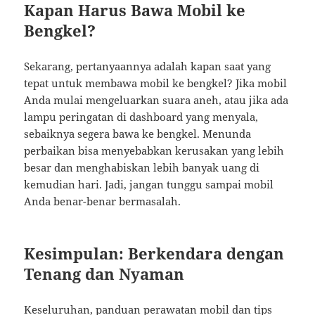
Kapan Harus Bawa Mobil ke
Bengkel?
Sekarang, pertanyaannya adalah kapan saat yang
tepat untuk membawa mobil ke bengkel? Jika mobil
Anda mulai mengeluarkan suara aneh, atau jika ada
lampu peringatan di dashboard yang menyala,
sebaiknya segera bawa ke bengkel. Menunda
perbaikan bisa menyebabkan kerusakan yang lebih
besar dan menghabiskan lebih banyak uang di
kemudian hari. Jadi, jangan tunggu sampai mobil
Anda benar-benar bermasalah.
Kesimpulan: Berkendara dengan
Tenang dan Nyaman
Keseluruhan, panduan perawatan mobil dan tips