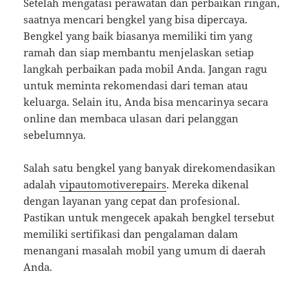
Setelah mengatasi perawatan dan perbaikan ringan,
saatnya mencari bengkel yang bisa dipercaya.
Bengkel yang baik biasanya memiliki tim yang
ramah dan siap membantu menjelaskan setiap
langkah perbaikan pada mobil Anda. Jangan ragu
untuk meminta rekomendasi dari teman atau
keluarga. Selain itu, Anda bisa mencarinya secara
online dan membaca ulasan dari pelanggan
sebelumnya.
Salah satu bengkel yang banyak direkomendasikan
adalah
vipautomotiverepairs
. Mereka dikenal
dengan layanan yang cepat dan profesional.
Pastikan untuk mengecek apakah bengkel tersebut
memiliki sertifikasi dan pengalaman dalam
menangani masalah mobil yang umum di daerah
Anda.