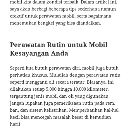
mobil kita dalam kondisi terbaik. Dalam artikel ini,
saya akan berbagi beberapa tips sederhana namun
efektif untuk perawatan mobil, serta bagaimana
menemukan bengkel yang bisa diandalkan.
Perawatan Rutin untuk Mobil
Kesayangan Anda
Seperti kita butuh perawatan diri, mobil juga butuh
perhatian khusus. Mulailah dengan perawatan rutin
seperti mengganti oli secara teratur. Biasanya, ini
dilakukan setiap 5.000 hingga 10.000 kilometer,
tergantung jenis mobil dan oli yang digunakan.
Jangan lupakan juga pemeriksaan rutin pada rem,
ban, dan sistem kelistrikan. Memperhatikan hal-hal
kecil bisa mencegah masalah besar di kemudian
hari!