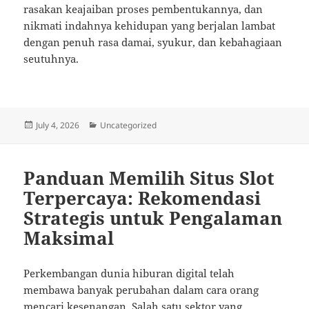
rasakan keajaiban proses pembentukannya, dan
nikmati indahnya kehidupan yang berjalan lambat
dengan penuh rasa damai, syukur, dan kebahagiaan
seutuhnya.
Posted
Categories
July 4, 2026
Uncategorized
on
Panduan Memilih Situs Slot
Terpercaya: Rekomendasi
Strategis untuk Pengalaman
Maksimal
Perkembangan dunia hiburan digital telah
membawa banyak perubahan dalam cara orang
mencari kesenangan. Salah satu sektor yang