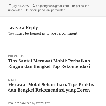
Posted
Author
Categories
July 24, 2025
engbengtian@gmail.com
perbaikan
on
Tags
ringan dan
mobil
,
panduan
,
perawatan
Leave a Reply
You must be
logged in
to post a comment.
Post
PREVIOUS
navigation
Tips Santai Merawat Mobil: Perbaikan
Previous
Ringan dan Bengkel Top Rekomendasi!
post:
NEXT
Merawat Mobil Sehari-hari: Tips Praktis
Next
dan Bengkel Rekomendasi yang Keren
post:
Proudly powered by WordPress