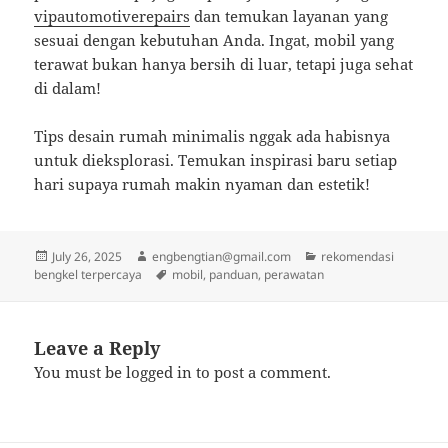
vipautomotiverepairs
dan temukan layanan yang
sesuai dengan kebutuhan Anda. Ingat, mobil yang
terawat bukan hanya bersih di luar, tetapi juga sehat
di dalam!
Tips desain rumah minimalis nggak ada habisnya
untuk dieksplorasi. Temukan inspirasi baru setiap
hari supaya rumah makin nyaman dan estetik!
Posted
Author
Categories
July 26, 2025
engbengtian@gmail.com
rekomendasi
on
Tags
bengkel terpercaya
mobil
,
panduan
,
perawatan
Leave a Reply
You must be
logged in
to post a comment.