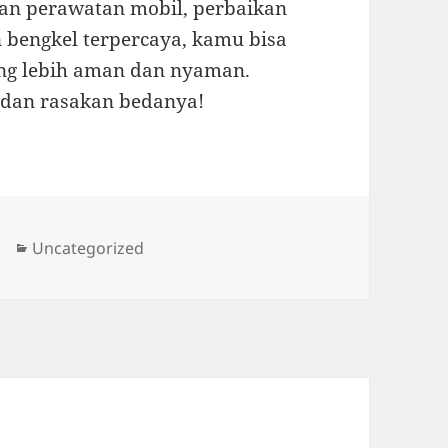
an perawatan mobil, perbaikan
n bengkel terpercaya, kamu bisa
ng lebih aman dan nyaman.
 dan rasakan bedanya!
Categories
Uncategorized