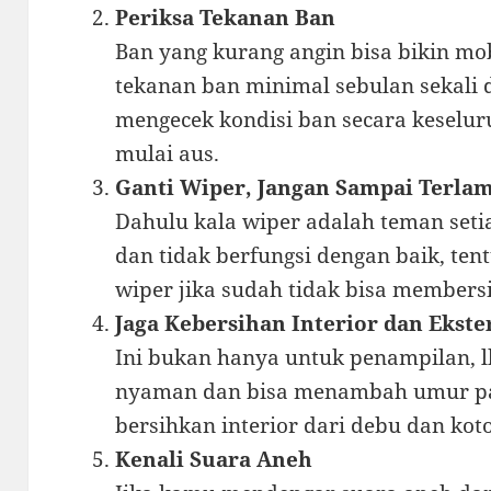
Periksa Tekanan Ban
Ban yang kurang angin bisa bikin mob
tekanan ban minimal sebulan sekali 
mengecek kondisi ban secara keselur
mulai aus.
Ganti Wiper, Jangan Sampai Terlam
Dahulu kala wiper adalah teman setia
dan tidak berfungsi dengan baik, tent
wiper jika sudah tidak bisa members
Jaga Kebersihan Interior dan Ekste
Ini bukan hanya untuk penampilan, lh
nyaman dan bisa menambah umur pak
bersihkan interior dari debu dan kot
Kenali Suara Aneh