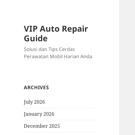
VIP Auto Repair
Guide
Solusi dan Tips Cerdas
Perawatan Mobil Harian Anda
ARCHIVES
July 2026
January 2026
December 2025