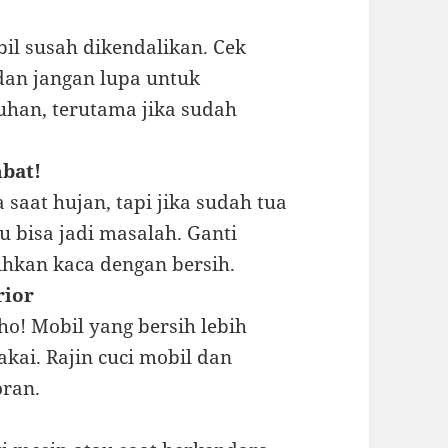
il susah dikendalikan. Cek
dan jangan lupa untuk
uhan, terutama jika sudah
bat!
 saat hujan, tapi jika sudah tua
u bisa jadi masalah. Ganti
ihkan kaca dengan bersih.
rior
o! Mobil yang bersih lebih
ai. Rajin cuci mobil dan
oran.