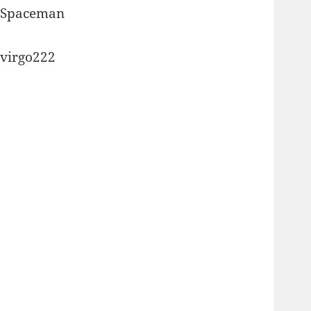
Spaceman
virgo222