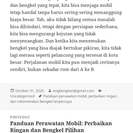
dan bengkel yang tepat, kita bisa menjaga mobil
tetap handal tanpa harus sering-sering menanggung
biaya besar. Yah, aku tidak bilang semua masalah
bisa dihindari, tetapi dengan persiapan sederhana,
kita bisa mengurangi kejutan yang tidak
menyenangkan. Dan ketika kita menemukan
bengkel yang bisa diajak bertukar pikiran, kita tidak
lagi merasa seperti pelancong yang tersesat di kota
besar. Perjalanan mobil kita pun menjadi ceritanya
sendiri, bukan sekadar rute dari A ke B.
Posted
Author
Categories
October 31, 2025
engbengtian@gmail.com
on
Tags
Uncategorized
Panduan perawatan mobil, perbaikan ringan,
dan rekomendasi bengkel terpercaya
Post
PREVIOUS
navigation
Panduan Perawatan Mobil: Perbaikan
Previous
Ringan dan Bengkel Pilihan
post: