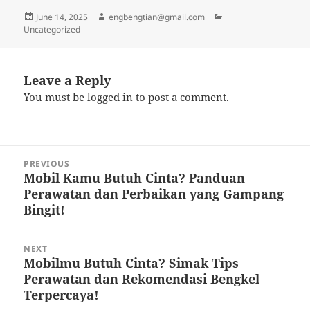
Posted
Author
Categories
June 14, 2025
engbengtian@gmail.com
on
Uncategorized
Leave a Reply
You must be
logged in
to post a comment.
Post
PREVIOUS
navigation
Mobil Kamu Butuh Cinta? Panduan
Previous
Perawatan dan Perbaikan yang Gampang
post:
Bingit!
NEXT
Mobilmu Butuh Cinta? Simak Tips
Next
Perawatan dan Rekomendasi Bengkel
post:
Terpercaya!