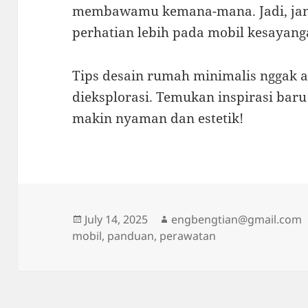
membawamu kemana-mana. Jadi, jan
perhatian lebih pada mobil kesayan
Tips desain rumah minimalis nggak 
dieksplorasi. Temukan inspirasi bar
makin nyaman dan estetik!
Posted
Author
July 14, 2025
engbengtian@gmail.com
on
mobil
,
panduan
,
perawatan