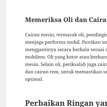
Memeriksa Oli dan Caira
Cairan mesin, termasuk oli, pendingi
menjaga performa mobil. Pastikan un
menggantinya secara berkala sesuai
mobilmu. Oli yang kotor atau berkura
mesin. Selain oli, periksalah juga cai
dan cairan rem, untuk memastikan 
optimal.
Perbaikan Ringan ya