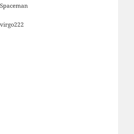
Spaceman
virgo222