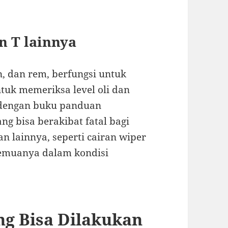
n T lainnya
n, dan rem, berfungsi untuk
tuk memeriksa level oli dan
 dengan buku panduan
ng bisa berakibat fatal bagi
ran lainnya, seperti cairan wiper
semuanya dalam kondisi
ng Bisa Dilakukan