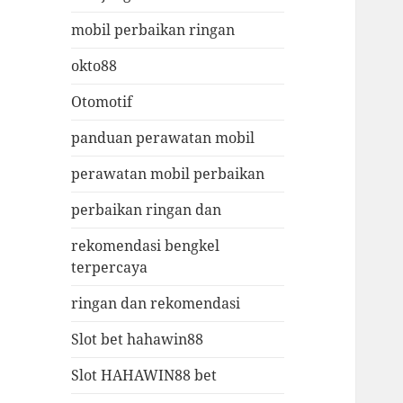
mobil perbaikan ringan
okto88
Otomotif
panduan perawatan mobil
perawatan mobil perbaikan
perbaikan ringan dan
rekomendasi bengkel
terpercaya
ringan dan rekomendasi
Slot bet hahawin88
Slot HAHAWIN88 bet