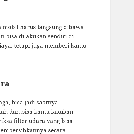
a mobil harus langsung dibawa
n bisa dilakukan sendiri di
iaya, tetapi juga memberi kamu
ara
ga, bisa jadi saatnya
udah dan bisa kamu lakukan
iksa filter udara yang bisa
Membersihkannya secara