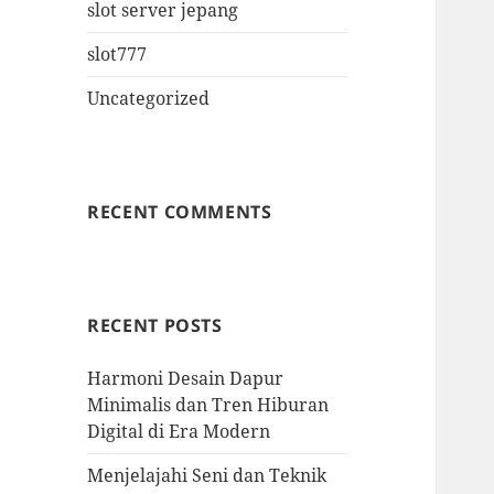
slot server jepang
slot777
Uncategorized
RECENT COMMENTS
RECENT POSTS
Harmoni Desain Dapur
Minimalis dan Tren Hiburan
Digital di Era Modern
Menjelajahi Seni dan Teknik