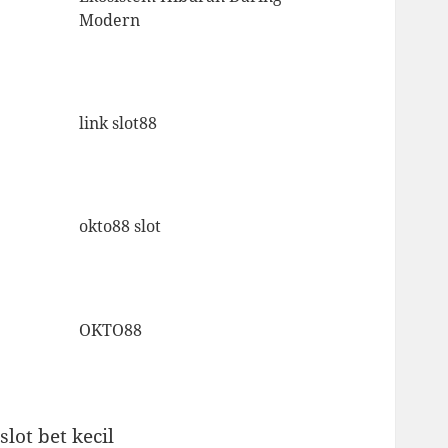
Modern
link slot88
okto88 slot
OKTO88
slot bet kecil