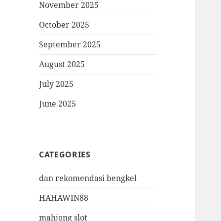
November 2025
October 2025
September 2025
August 2025
July 2025
June 2025
CATEGORIES
dan rekomendasi bengkel
HAHAWIN88
mahjong slot