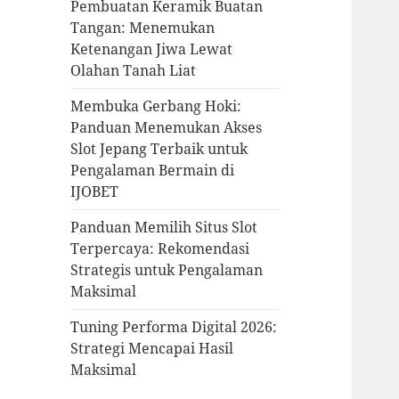
Pembuatan Keramik Buatan
Tangan: Menemukan
Ketenangan Jiwa Lewat
Olahan Tanah Liat
Membuka Gerbang Hoki:
Panduan Menemukan Akses
Slot Jepang Terbaik untuk
Pengalaman Bermain di
IJOBET
Panduan Memilih Situs Slot
Terpercaya: Rekomendasi
Strategis untuk Pengalaman
Maksimal
Tuning Performa Digital 2026:
Strategi Mencapai Hasil
Maksimal