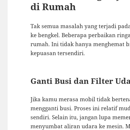
di Rumah
Tak semua masalah yang terjadi pad
ke bengkel. Beberapa perbaikan ringa
rumah. Ini tidak hanya menghemat b
kepuasan tersendiri.
Ganti Busi dan Filter Ud
Jika kamu merasa mobil tidak bertena
mengganti busi. Proses ini relatif m
sendiri. Selain itu, jangan lupa memer
menyumbat aliran udara ke mesin. 