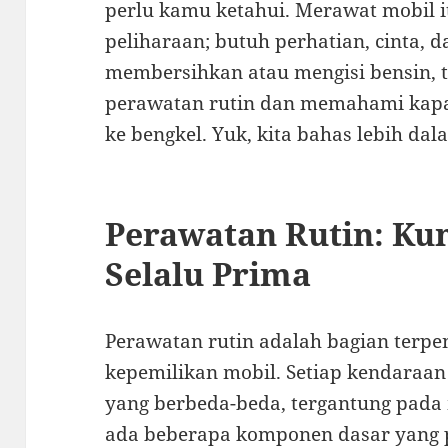
perlu kamu ketahui. Merawat mobil 
peliharaan; butuh perhatian, cinta, 
membersihkan atau mengisi bensin, t
perawatan rutin dan memahami kap
ke bengkel. Yuk, kita bahas lebih dala
Perawatan Rutin: Kun
Selalu Prima
Perawatan rutin adalah bagian terpen
kepemilikan mobil. Setiap kendaraa
yang berbeda-beda, tergantung pad
ada beberapa komponen dasar yang 