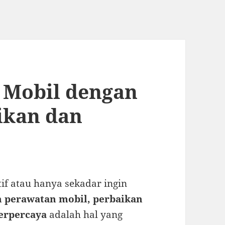
 Mobil dengan
aikan dan
f atau hanya sekadar ingin
 perawatan mobil, perbaikan
erpercaya
adalah hal yang