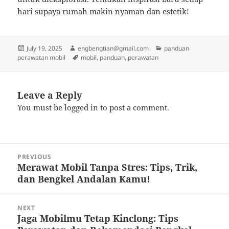
hari supaya rumah makin nyaman dan estetik!
Posted
Author
Categories
July 19, 2025
engbengtian@gmail.com
panduan
on
Tags
perawatan mobil
mobil
,
panduan
,
perawatan
Leave a Reply
You must be
logged in
to post a comment.
Post
PREVIOUS
navigation
Merawat Mobil Tanpa Stres: Tips, Trik,
Previous
dan Bengkel Andalan Kamu!
post:
NEXT
Jaga Mobilmu Tetap Kinclong: Tips
Next