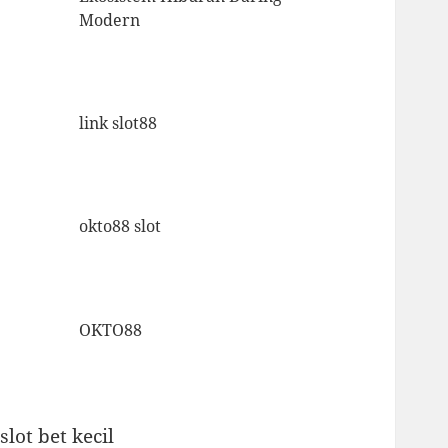
Modern
link slot88
okto88 slot
OKTO88
slot bet kecil