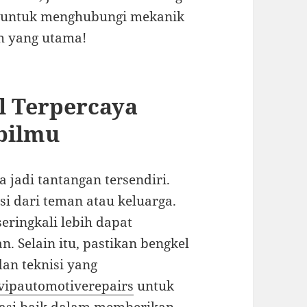
an untuk menghubungi mekanik
ah yang utama!
l Terpercaya
bilmu
 jadi tantangan tersendiri.
i dari teman atau keluarga.
eringkali lebih dapat
. Selain itu, pastikan bengkel
dan teknisi yang
vipautomotiverepairs
untuk