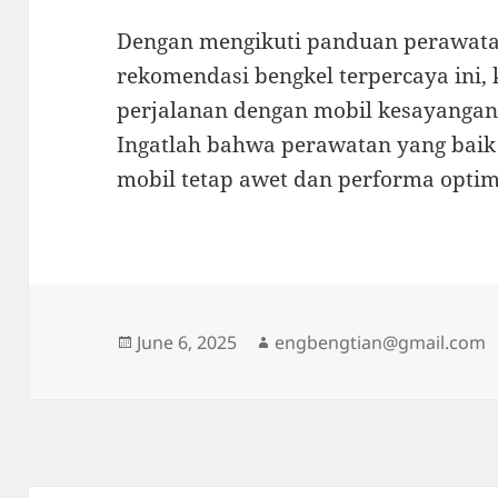
Dengan mengikuti panduan perawatan
rekomendasi bengkel terpercaya ini
perjalanan dengan mobil kesayanga
Ingatlah bahwa perawatan yang baik
mobil tetap awet dan performa opti
Posted
Author
June 6, 2025
engbengtian@gmail.com
on