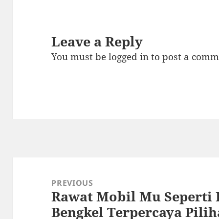
Leave a Reply
You must be
logged in
to post a comm
Post
navigation
PREVIOUS
Rawat Mobil Mu Seperti P
Previous
Bengkel Terpercaya Pili
post: