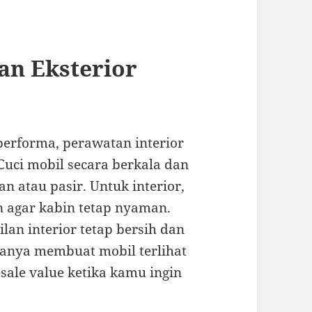
an Eksterior
performa, perawatan interior
Cuci mobil secara berkala dan
an atau pasir. Untuk interior,
n agar kabin tetap nyaman.
an interior tetap bersih dan
hanya membuat mobil terlihat
sale value ketika kamu ingin