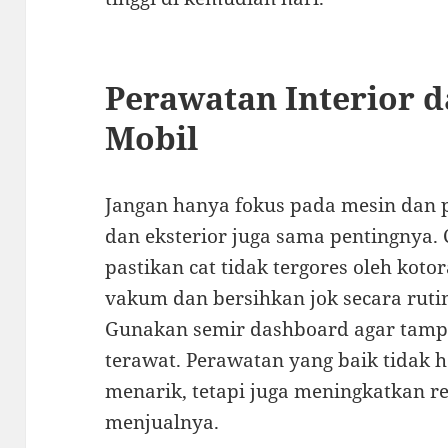
Perawatan Interior d
Mobil
Jangan hanya fokus pada mesin dan 
dan eksterior juga sama pentingnya. 
pastikan cat tidak tergores oleh kotor
vakum dan bersihkan jok secara ruti
Gunakan semir dashboard agar tampil
terawat. Perawatan yang baik tidak 
menarik, tetapi juga meningkatkan re
menjualnya.