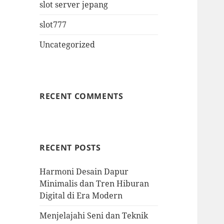
slot server jepang
slot777
Uncategorized
RECENT COMMENTS
RECENT POSTS
Harmoni Desain Dapur
Minimalis dan Tren Hiburan
Digital di Era Modern
Menjelajahi Seni dan Teknik