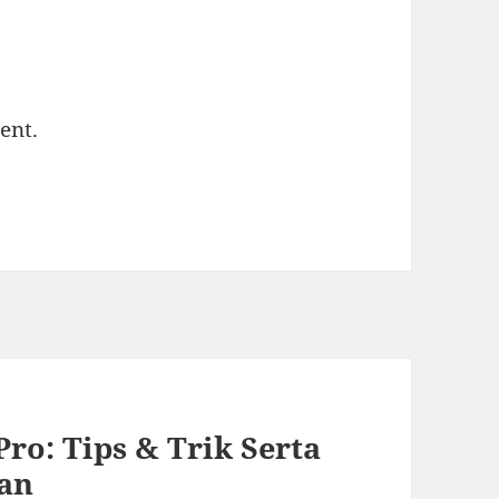
ent.
ro: Tips & Trik Serta
han