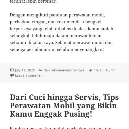
terlihat lebih bersinar.
Dengan mengikuti panduan perawatan mobil,
perbaikan ringan, dan rekomendasi bengkel
terpercaya yang telah dibahas di atas, kamu sudah
selangkah lebih maju dalam merawat teman
setiamu di jalan raya. Selamat merawat mobil dan
semoga perjalananmu selalu menyenangkan!
Posted
Categories
Tags
July 11, 2025
dan rekomendasi bengkel
14
,
15
,
16
,
17
on
on Rahasia Merawat Mobilmu: Tips Ringan dan Bengk
Leave a comment
Dari Cuci hingga Servis, Tips
Perawatan Mobil yang Bikin
Kamu Enggak Pusing!
Panduan perawatan mobil, perbaikan ringan, dan