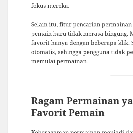
fokus mereka.
Selain itu, fitur pencarian permain
pemain baru tidak merasa bingung. 
favorit hanya dengan beberapa klik. S
otomatis, sehingga pengguna tidak 
memulai permainan.
Ragam Permainan yan
Favorit Pemain
Keberagaman permainan menjadi day