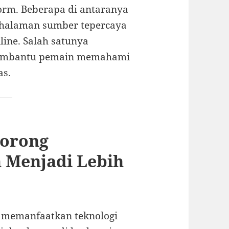
orm. Beberapa di antaranya
 halaman sumber tepercaya
line. Salah satunya
embantu pemain memahami
as.
dorong
 Menjadi Lebih
 memanfaatkan teknologi