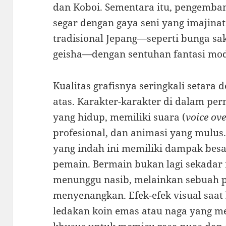
dan Koboi. Sementara itu, pengemb
segar dengan gaya seni yang imajin
tradisional Jepang—seperti bunga sak
geisha—dengan sentuhan fantasi mo
Kualitas grafisnya seringkali setara
atas. Karakter-karakter di dalam per
yang hidup, memiliki suara (
voice ov
profesional, dan animasi yang mulus.
yang indah ini memiliki dampak besa
pemain. Bermain bukan lagi sekadar
menunggu nasib, melainkan sebuah p
menyenangkan. Efek-efek visual saat 
ledakan koin emas atau naga yang mel