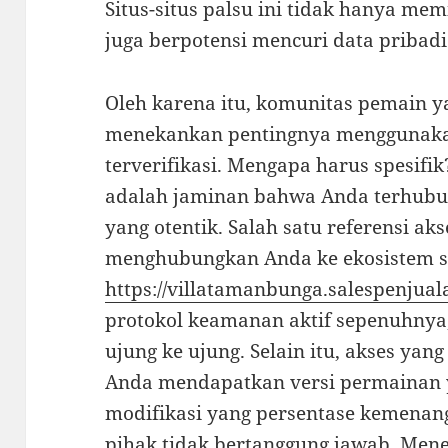
Situs-situs palsu ini tidak hanya memi
juga berpotensi mencuri data pribad
Oleh karena itu, komunitas pemain 
menekankan pentingnya menggunakan
terverifikasi. Mengapa harus spesifi
adalah jaminan bahwa Anda terhubun
yang otentik. Salah satu referensi ak
menghubungkan Anda ke ekosistem sl
https://villatamanbunga.salespenjual
protokol keamanan aktif sepenuhnya
ujung ke ujung. Selain itu, akses y
Anda mendapatkan versi permainan y
modifikasi yang persentase kemenan
pihak tidak bertanggung jawab. Me