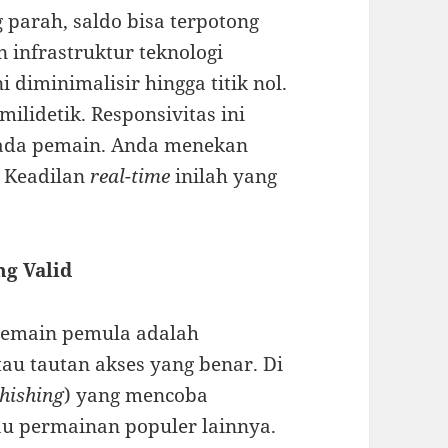
 parah, saldo bisa terpotong
n infrastruktur teknologi
i diminimalisir hingga titik nol.
ilidetik. Responsivitas ini
ada pemain. Anda menekan
. Keadilan
real-time
inilah yang
ng Valid
 pemain pemula adalah
au tautan akses yang benar. Di
hishing
) yang mencoba
u permainan populer lainnya.