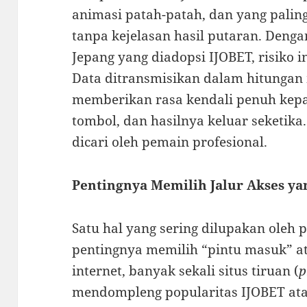
animasi patah-patah, dan yang paling
tanpa kejelasan hasil putaran. Denga
Jepang yang diadopsi IJOBET, risiko in
Data ditransmisikan dalam hitungan m
memberikan rasa kendali penuh kep
tombol, dan hasilnya keluar seketika
dicari oleh pemain profesional.
Pentingnya Memilih Jalur Akses ya
Satu hal yang sering dilupakan oleh
pentingnya memilih “pintu masuk” at
internet, banyak sekali situs tiruan (
p
mendompleng popularitas IJOBET ata