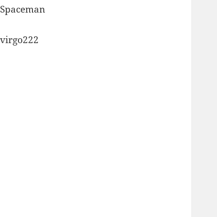
Spaceman
virgo222