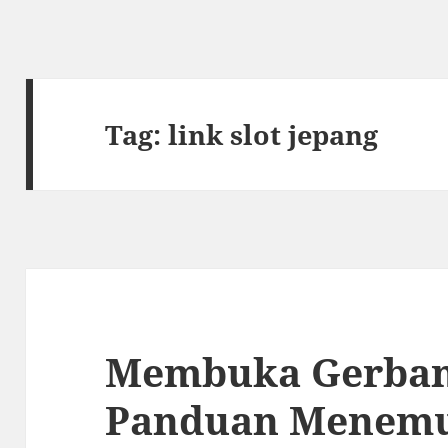
Tag:
link slot jepang
Membuka Gerban
Panduan Menemu