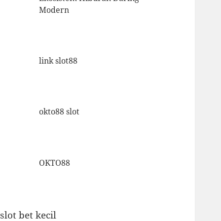
Modern
link slot88
okto88 slot
OKTO88
slot bet kecil