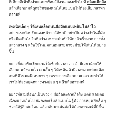
ที่เดียวที่เข้าถึงง่ายและพร้อมใช้งาน ลองเข้าไปที่
สล็อตมือถือ
แล้วเลือกเกมที่ถูกจริตของคุณได้เลยแบบไม่ต้องเสียเวลาหา
หลายที่
เทคนิคเล็ก ๆ ให้เล่นสล็อตบนมือถือแบบเพลิน ไม่ล้าไว
อย่างแรกคือปรับแสงหน้าจอให้พอดี อย่าเปิดสว่างจ้าในที่มืด
หรือมืดเกินไปในที่สว่าง เพราะมันทำให้ตาล้าเร็วมาก การตั้ง
แสงกลาง ๆ หรือใช้โหมดถนอมสายตาจะช่วยให้เล่นได้สบาย
ขึ้น
อย่างที่สองคือเลือกเกมให้เข้ากับเวลาว่าง ถ้ามีเวลาน้อยให้
เลือกเกมจังหวะไว เล่นสั้น ๆ ได้เพลิน ถ้ามีเวลามากค่อยเลือก
เกมที่มีโหมดพิเศษยาว ๆ เพราะการเลือกตามเวลา จะทำให้
เราไม่ต้องหยุดกลางทางบ่อย ๆ แล้วเสียอารมณ์
อย่างที่สามคือพักเป็นช่วง ๆ มือถือสะดวกก็จริง แต่ถ้าเล่นต่อ
เนื่องนานเกินไป สมองจะเริ่มล้าแบบไม่รู้ตัว การหยุดพักสั้น ๆ
ช่วยให้รู้สึกสดใหม่ แล้วกลับมาเล่นต่อได้ด้วยอารมณ์ที่ดีขึ้น