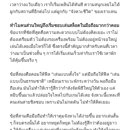
เวลาว่างแว้บเดียว เราก็เริ่มเพลินได้ทันที ความสนุกเลยไม่ได้
ผูกกับสถานที่อีกต่อไป แต่ผูกกับ “จังหวะชีวิต” ของเราแทน
ทำไมคนส่วนใหญ่ถึงเริ่มชอบเล่นสล็อตในมือถือมากกว่าคอม
ข้อแรกที่ชัดที่สุดคือความสะดวกแบบไม่ต้องคิดเยอะ เราไม่
ต้องเตรียมตัว ไม่ต้องรอเครื่องพร้อม ไม่ต้องอยู่หน้าจอใหญ่
เล่นได้เลยเมื่อไหร่ก็ได้ ซึ่งตรงนี้สำคัญมากสำหรับคนที่เวลา
ว่างมาเป็นช่วงสั้น ๆ การได้เริ่มเล่นเร็วเท่ากับเราใช้เวลาพัก
ได้คุ้มขึ้นจริง ๆ
ข้อที่สองคือคอมให้ฟีล “เล่นแบบตั้งใจ” แต่มือถือให้ฟีล “เล่น
แบบเป็นธรรมชาติ” เหมือนเราแวะพักระหว่างวัน พอถือมือ
ถือเล่น มันไม่ทำให้เรารู้สึกว่ากำลังจัดพิธีใหญ่ให้ตัวเอง แค่
หยิบขึ้นมาแล้วปล่อยใจไหลไปกับเกมได้เลย จังหวะนี้แหละที่
คนเล่นสายชิลชอบ เพราะมันไม่กดดัน ไม่ทำให้คิดเยอะ
ข้อที่สามคือมือถือทำให้เราคุมจังหวะได้ง่ายขึ้น อยากเล่นสั้น
ๆ ก็จบตรงนั้นได้ อยากหยุดก็หยุด ไม่ต้องรู้สึกว่าต้องอยู่ยาว
ๆ ให้คุ้มเครื่อง แค่เล่นเท่าที่อารมณ์พร้อมก็พอ ทำให้สล็อตบน